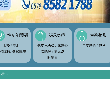
性功能障碍
泌尿炎症
生殖整形
阳痿
/
早泄
包皮龟头炎
/
尿道炎
包皮过长
/
包茎
精障碍
/
勃起障碍
膀胱炎
/
睾丸炎
附睾炎
早泄
>