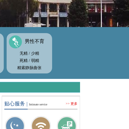
男性不育
无精
/
少精
死精
/
弱精
精索静脉曲张
贴心服务 |
>> 更多
Intimate service