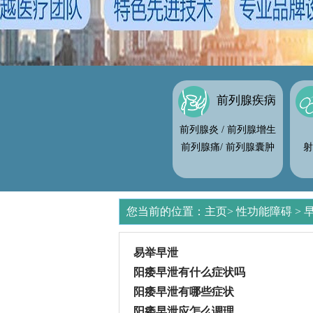
前列腺疾病
前列腺炎
/
前列腺增生
前列腺痛
/
前列腺囊肿
射
您当前的位置：
主页
>
性功能障碍
>
易举早泄
阳痿早泄有什么症状吗
阳痿早泄有哪些症状
阳痿早泄应怎么调理