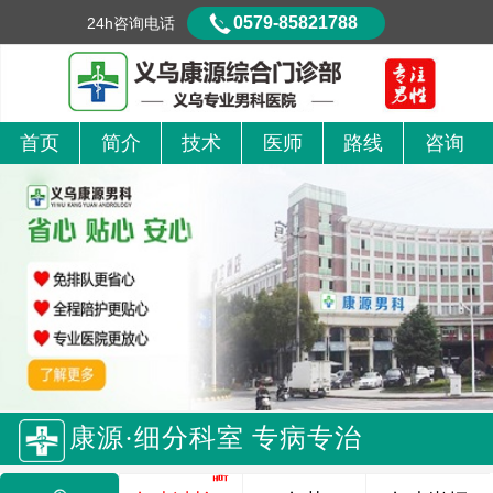
0579-85821788
24h咨询电话
首页
简介
技术
医师
路线
咨询
康源·细分科室 专病专治