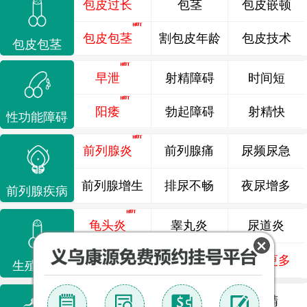
包皮过长
包茎
包皮嵌顿
包皮包茎
割包皮年龄
包皮技术
包皮包茎
早泄
射精障碍
时间短
阳痿
勃起障碍
射精快
性功能障碍
前列腺炎
前列腺痛
尿频尿急
前列腺增生
排尿不畅
夜尿增多
前列腺疾病
龟头炎
睾丸炎
尿道炎
尿相关
泌尿感染
了解更多
生殖感染
死精
少精
弱精