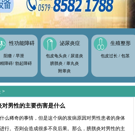
性功能障碍
泌尿炎症
生殖整形
阳痿
/
早泄
包皮龟头炎
/
尿道炎
包皮过长
/
包茎
精障碍
/
勃起障碍
膀胱炎
/
睾丸炎
附睾炎
炎
>
炎对男性的主要伤害是什么
什么稀奇的事情，但是这个病的发病原因对男性患者的身体
进行。否则会造成很多不良后果。那么，膀胱炎对男性的主