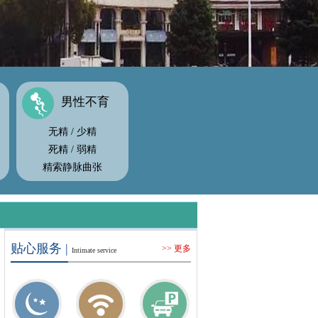
男性不育
无精
/
少精
死精
/
弱精
精索静脉曲张
贴心服务 |
>> 更多
Intimate service